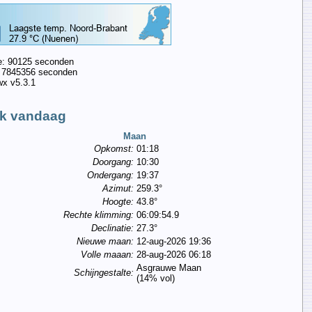
: 90125 seconden
: 7845356 seconden
x v5.3.1
k vandaag
Maan
Opkomst:
01:18
Doorgang:
10:30
Ondergang:
19:37
Azimut:
259.3°
Hoogte:
43.8°
Rechte klimming:
06:09:54.9
Declinatie:
27.3°
Nieuwe maan:
12-aug-2026 19:36
Volle maaan:
28-aug-2026 06:18
Asgrauwe Maan
Schijngestalte:
(14% vol)