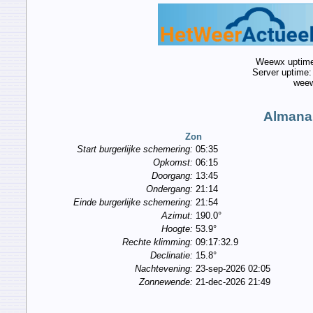
Weewx uptime
Server uptime
weew
Almana
Zon
Start burgerlijke schemering:
05:35
Opkomst:
06:15
Doorgang:
13:45
Ondergang:
21:14
Einde burgerlijke schemering:
21:54
Azimut:
190.0°
Hoogte:
53.9°
Rechte klimming:
09:17:32.9
Declinatie:
15.8°
Nachtevening:
23-sep-2026 02:05
Zonnewende:
21-dec-2026 21:49