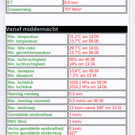
ET
0,0 mm
Zonnestraling
707 W/m²
Vanaf middernacht
Max. temperatuur
31,2°C om 14:00
Min. temperatuur
13,7°C om 06:00
Max. hitte index
29,7°C om 14:01
Min. gevoelstemperatuur
13,7°C om 06:00
Max. luchtvochtigheid
85% om 06:08
Min. luchtvochtigheid
24% om 13:34
Max. dauwpunt
13,6°C om 09:59
Min. dauwpunt
7,3°C om 13:34
Max. luchtdruk
1018,1 hPa om 00:00
Min. luchtdruk
1014,2 hPa om 14:06
Neerslag vandaag
0,0 mm
Max. neerslag intensiteit
0,0 mm/u om 00:00
Max. windvlaag
13 km/u vanuit 196° om 13:31
Gemiddelde windsnelheid
1 km/u
RMS Wind
1 km/u
Vector gemiddelde windsnelheid
0 km/u
Vector gemiddelde windrichting
167°