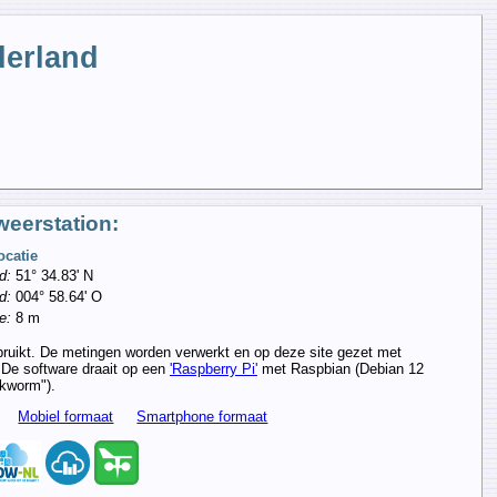
derland
weerstation:
ocatie
d:
51° 34.83' N
d:
004° 58.64' O
e:
8 m
ebruikt. De metingen worden verwerkt en op deze site gezet met
De software draait op een
'Raspberry Pi'
met Raspbian (Debian 12
kworm").
Mobiel formaat
Smartphone formaat